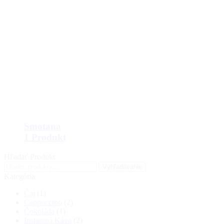
Smotana
1 Produkt
Hľadať Produkt
Hľadať:
Vyhľadávanie
Kategória
Čaj
(1)
Cappuccino
(2)
Čokoláda
(1)
Instantná Káva
(2)