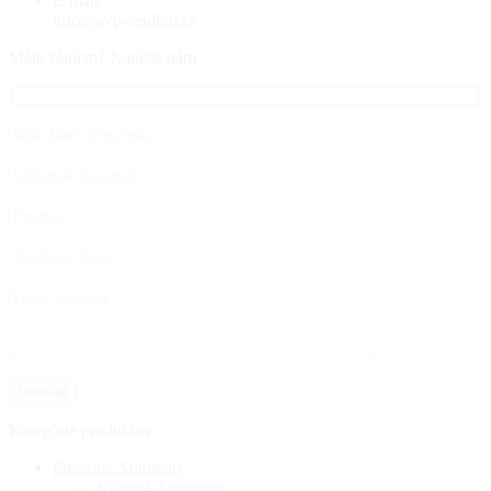
E-mail:
ks.gnidnevpva@ofni
Máte záujem? Napíšte nám
Kategórie produktov
Predajné Automaty
Kávové Automaty