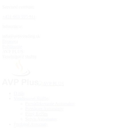
Skip
Servisné centrum:
to
+421 903 595 911
content
Informácie:
ks.gnidnevpva@ofni
Doprava
Prihlásenie
AVP PLUS
Vendingové služby
O nás
Vendingové Služby
Prevádzkovanie Automatov
Prenájom Automatov
Pitný Režím
Servis Automatov
Predajné Automaty