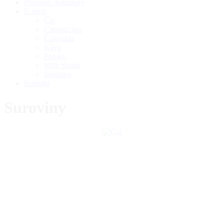
Predajné Automaty
E-shop
Čaj
Cappuccino
Čokoláda
Káva
Poháre
Milk Shake
Smotana
Kontakt
Suroviny