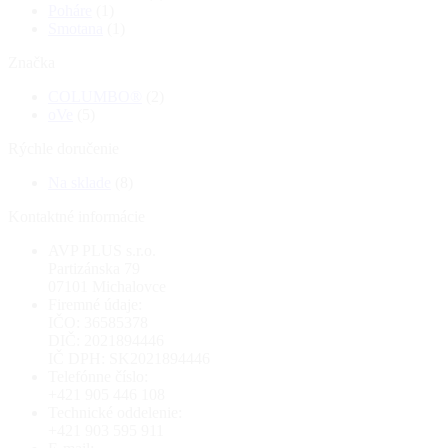
Poháre
(1)
Smotana
(1)
Značka
COLUMBO®
(2)
oVe
(5)
Rýchle doručenie
Na sklade
(8)
Kontaktné informácie
AVP PLUS s.r.o.
Partizánska 79
07101 Michalovce
Firemné údaje:
IČO: 36585378
DIČ: 2021894446
IČ DPH: SK2021894446
Telefónne číslo:
+421 905 446 108
Technické oddelenie:
+421 903 595 911