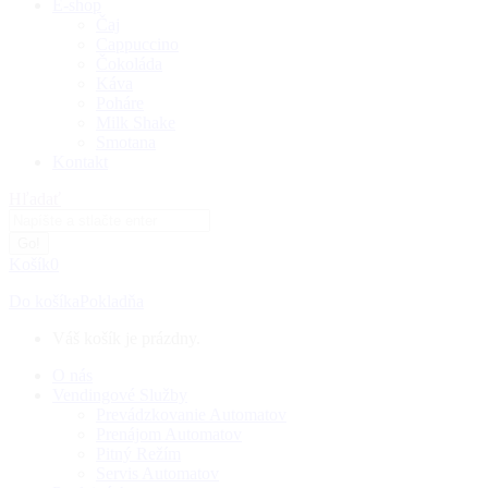
E-shop
Čaj
Cappuccino
Čokoláda
Káva
Poháre
Milk Shake
Smotana
Kontakt
Search:
Hľadať
Košík
0
Do košíka
Pokladňa
Váš košík je prázdny.
O nás
Vendingové Služby
Prevádzkovanie Automatov
Prenájom Automatov
Pitný Režím
Servis Automatov