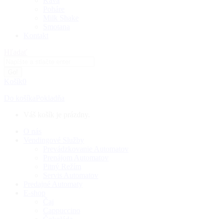
Káva
Poháre
Milk Shake
Smotana
Kontakt
Search:
Hľadať
Košík
0
Do košíka
Pokladňa
Váš košík je prázdny.
O nás
Vendingové Služby
Prevádzkovanie Automatov
Prenájom Automatov
Pitný Režím
Servis Automatov
Predajné Automaty
E-shop
Čaj
Cappuccino