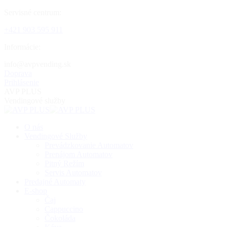
Skip
Servisné centrum:
to
+421 903 595 911
content
Informácie:
ks.gnidnevpva@ofni
Doprava
Prihlásenie
AVP PLUS
Vendingové služby
O nás
Vendingové Služby
Prevádzkovanie Automatov
Prenájom Automatov
Pitný Režím
Servis Automatov
Predajné Automaty
E-shop
Čaj
Cappuccino
Čokoláda