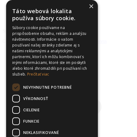
Ochrana osobných údajov
×
Súbory Cookies
Táto webová lokalita
Všeobecné obchodné podmienky
používa súbory cookie.
Formulár na odstúpenie od zmluvy
Súbory cookie používame na
Spodné
prispôsobenie obsahu, reklám a analýzu
návštevnosti. Informácie o vašom
Copyright © 2026 AVP Plus s.r.o. | Vytvoril
Webpress
používaní našej stránky zdieľame aj s
našimi reklamnými a analytickými
t
partnermi, ktorí ich môžu kombinovať s
T
inými informáciami, ktoré ste im poskytli
alebo ktoré zhromaždili pri používaní ich
služieb.
Prečítať viac
NEVYHNUTNE POTREBNÉ
VÝKONNOSŤ
CIELENIE
FUNKCIE
NEKLASIFIKOVANÉ