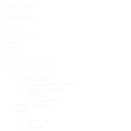
Skip
Servisné centrum:
to
+421 903 595 911
content
Informácie:
ks.gnidnevpva@ofni
Doprava
Prihlásenie
AVP PLUS
Vendingové služby
O nás
Vendingové Služby
Prevádzkovanie Automatov
Prenájom Automatov
Pitný Režím
Servis Automatov
Predajné Automaty
E-shop
Čaj
Cappuccino
Čokoláda