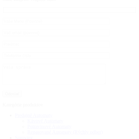
Kategórie produktov
Predajné Automaty
Kávové Automaty
Potravinové Automaty
Repasované Automaty (Rýchly odber)
Suroviny