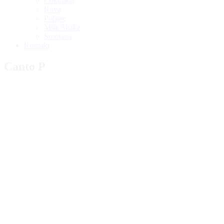
Čokoláda
Káva
Poháre
Milk Shake
Smotana
Kontakt
Canto P