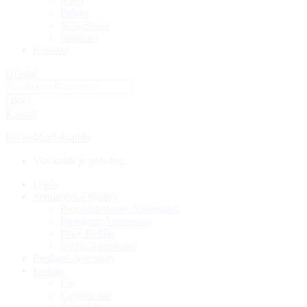
Káva
Poháre
Milk Shake
Smotana
Kontakt
Search:
Hľadať
Košík
0
Do košíka
Pokladňa
Váš košík je prázdny.
O nás
Vendingové Služby
Prevádzkovanie Automatov
Prenájom Automatov
Pitný Režím
Servis Automatov
Predajné Automaty
E-shop
Čaj
Cappuccino