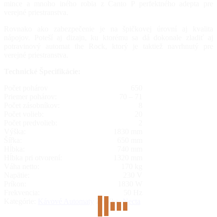
mince a mnoho iného robia z Canto P perfektného adepta pre
verejné priestranstva.
Rovnako ako zabezpečenie je na špičkovej úrovní aj kvalita
nápojov. Poteší aj dizajn, ku ktorému sa dá dokonale zladiť aj
potravinový automat the Rock, ktorý je taktiež navrhnutý pre
verejné priestranstva.
Technické Špecifikácie:
Počet pohárov
650
Priemer pohárov:
70 – 71
Počet zásobníkov:
8
Počet volieb:
20
Počet predvolieb:
2
Výška:
1830 mm
Šířka:
650 mm
Hĺbka:
740 mm
Hĺbka pri otvorení:
1320 mm
Váha netto:
170 kg
Napätie:
230 V
Príkon:
1830 W
Frekvencia:
50 Hz
Kategórie:
Kávové Automaty
Značka:
Necta