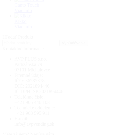
Canto Touch
Viac info
Kikko
Viac info
Hľadať Produkt
Hľadať:
Vyhľadávanie
Kontaktné informácie
AVP PLUS s.r.o.
Partizánska 79
07101 Michalovce
Firemné údaje:
IČO: 36585378
DIČ: 2021894446
IČ DPH: SK2021894446
Telefónne číslo:
+421 905 446 108
Technické oddelenie:
+421 903 595 911
E-mail:
ks.gnidnevpva@ofni
Máte záujem? Napíšte nám